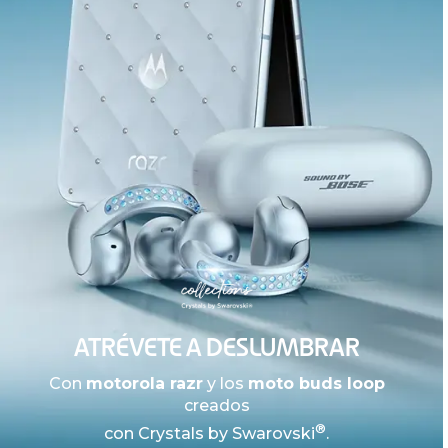
ATRÉVETE A DESLUMBRAR
Con
motorola razr
y los
moto buds loop
creados
®
con Crystals by Swarovski
.