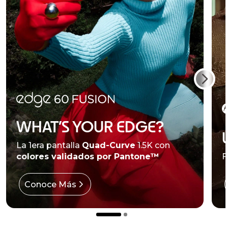
WHAT’S YOUR EDGE?
La 1era pantalla
Quad-Curve
1.5K con
colores validados por Pantone™
F
Conoce Más