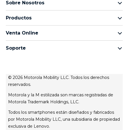
Sobre Nosotros
Sobre lenovo
Productos
Sobre motorola
motorola razr
Términos de uso
Venta Online
motorola edge
Aviso de Privacidad de Producto
preguntas frecuentes
moto g
Aviso de Privacidad Web
Soporte
términos y condiciones
moto e
Términos de venta
celulares y accesorios
contacto
Todos los teléfonos
Registro
Actualizaciones del sistema
Controladores
© 2026 Motorola Mobility LLC. Todos los derechos
Contáctanos
reservados.
servicio técnico
Motorola y la M estilizada son marcas registradas de
Estatus de tu reparación
Motorola Trademark Holdings, LLC.
Todos los smartphones están diseñados y fabricados
por Motorola Mobility LLC, una subsidiaria de propiedad
exclusiva de Lenovo.