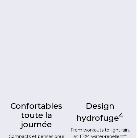
Confortables
Design
toute la
4
hydrofuge
journée
From workouts to light rain,
4
an IPX4 water-repellent
Compacts et pensés pour