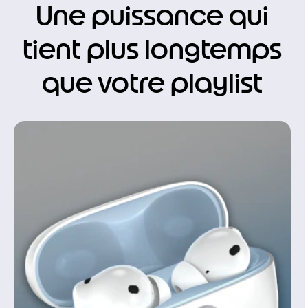
Une puissance qui
tient plus longtemps
que votre playlist
I
t
e
m
1
o
f
1