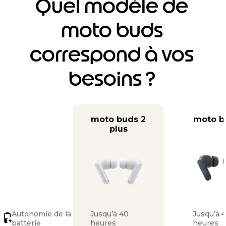
Quel modèle de
moto buds
correspond à vos
besoins ?
moto buds 2
moto b
plus
Autonomie de la
Jusqu’à 40
Jusqu’à 
batterie
heures
heures