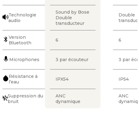
Sound by Bose
Technologie
Double
Double
audio
transduc
transducteur
Version
6
6
Bluetooth
Microphones
3 par écouteur
3 par éc
Résistance à
IPX54
IP54
l’eau
Suppression du
ANC
ANC
bruit
dynamique
dynamiq