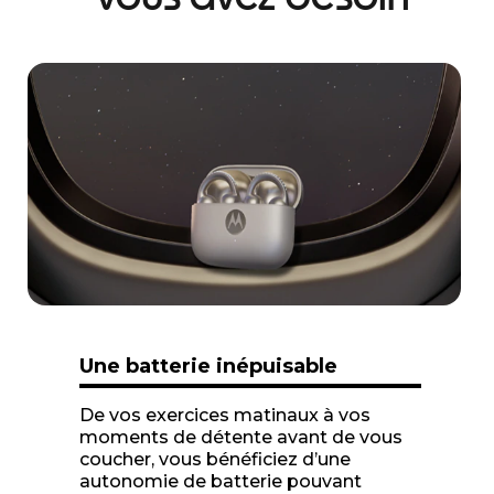
I
t
e
m
1
o
f
1
Une batterie inépuisable
De vos exercices matinaux à vos
moments de détente avant de vous
coucher, vous bénéficiez d’une
autonomie de batterie pouvant