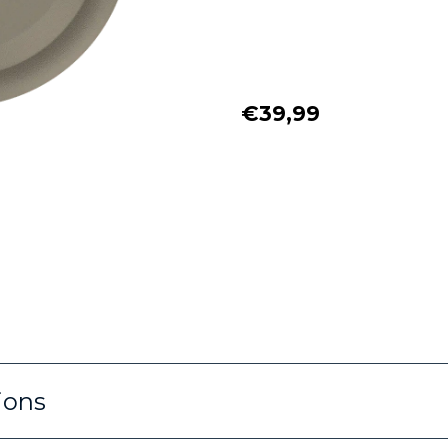
€39,99
tions