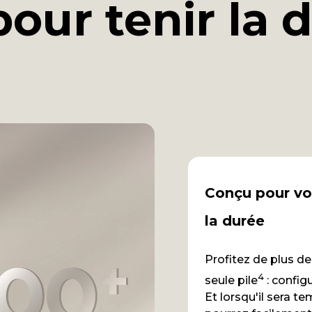
our tenir la 
Conçu pour v
la durée
Profitez de plus de
4
seule pile
: configu
Et lorsqu'il sera t