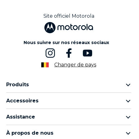
Site officiel Motorola
Nous suivre sur nos réseaux sociaux
Changer de pays
Produits
Famille Motorola Razr
Accessoires
Famille Motorola Edge
Écouteurs
Famille Moto g
Assistance
Câbles et chargeurs
Famille Moto E
Mes commandes
moto tag
Thinkphone by motorola
À propos de nous
Mises à jour logicielles