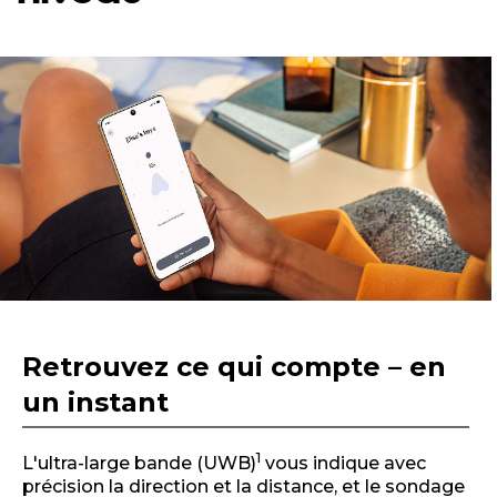
I
t
e
m
1
o
f
1
Retrouvez ce qui compte – en
un instant
1
L'ultra-large bande (UWB)
vous indique avec
précision la direction et la distance, et le sondage