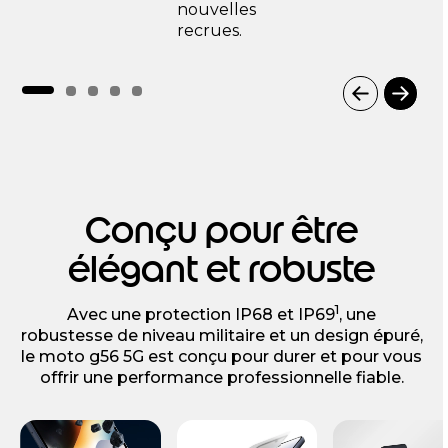
nouvelles
recrues.
I
t
e
m
1
o
Conçu pour être
f
6
élégant et robuste
1
Avec une protection IP68 et IP69
, une
robustesse de niveau militaire et un design épuré,
le moto g56 5G est conçu pour durer et pour vous
offrir une performance professionnelle fiable.