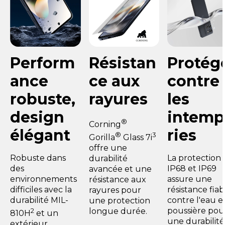
Perform
Résistan
Protég
ance
ce aux
contre
robuste,
rayures
les
design
intemp
®
Corning
élégant
ries
®
3
Gorilla
Glass 7i
offre une
Robuste dans
La protection
durabilité
des
IP68 et IP69
avancée et une
environnements
assure une
résistance aux
difficiles avec la
résistance fiab
rayures pour
durabilité MIL-
contre l'eau et
une protection
poussière pou
2
longue durée.
810H
et un
une durabilité
extérieur