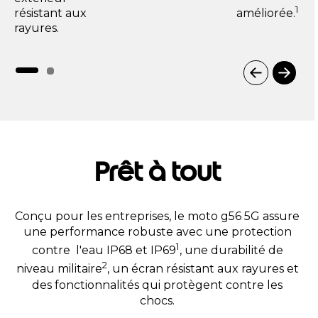
1
résistant aux
améliorée.
rayures.
I
t
e
m
1
o
Prêt à tout
f
3
Conçu pour les entreprises, le moto g56 5G assure
une performance robuste avec une protection
1
contre l'eau IP68 et IP69
, une durabilité de
2
niveau militaire
, un écran résistant aux rayures et
des fonctionnalités qui protègent contre les
chocs.