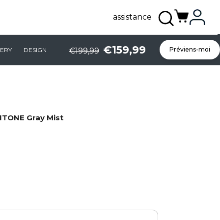
assistance
€159,99
Préviens-moi
ERY
DESIGN
€199,99
NTONE Gray Mist