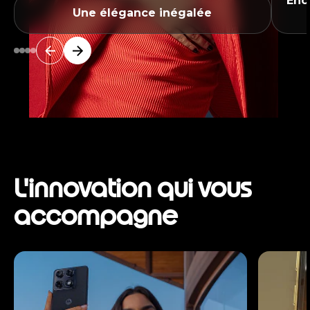
Enc
Une élégance inégalée
L'innovation qui vous
accompagne