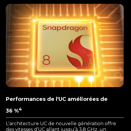
I
t
e
m
1
o
f
1
Performances de l'UC améliorées de
4
36 %
L'architecture UC de nouvelle génération offre
des vitesses d’UC allant jusqu’à 3,8 GHz, un