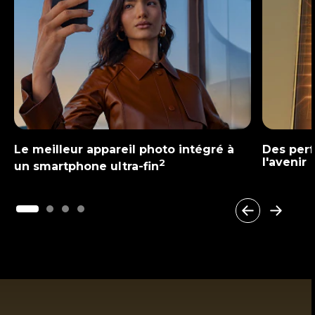
Le meilleur appareil photo intégré à
Des per
l'avenir
2
un smartphone ultra-fin
I
t
e
m
1
o
f