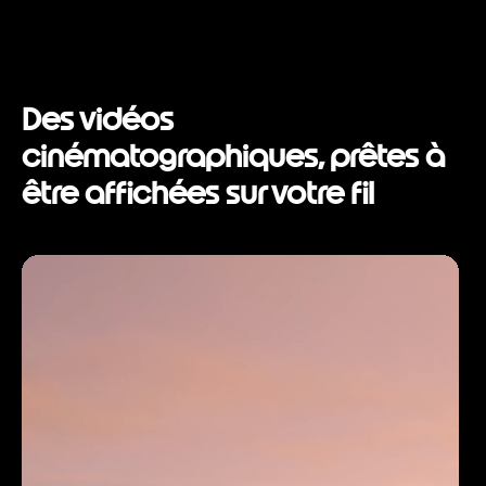
I
t
e
m
1
o
Des vidéos
f
5
cinématographiques, prêtes à
être affichées sur votre fil
I
t
e
m
1
o
f
1