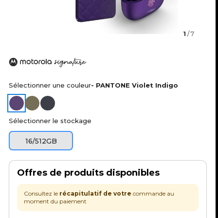
a
t
1
/ 7
u
r
e
Sélectionner une couleur
- PANTONE Violet Indigo
Sélectionner le stockage
16/512GB
Offres de produits disponibles
Consultez le
récapitulatif de votre
commande au
moment du paiement