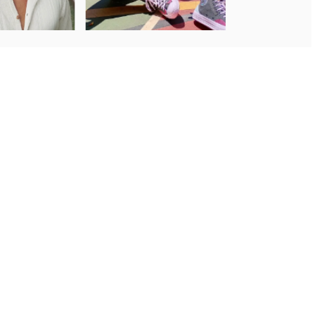
Transforma varias fotos con diferentes exposiciones en una
instantánea impresionante en la que, sin esfuerzo, capturarás la
mejor iluminación y hasta el más mínimo detalle.
Llévate el cine
contigo