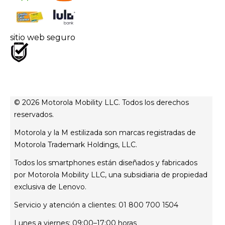
Superintendencia de industria y comercio
Estatuto del consumidor
sitio web seguro
PQRs
© 2026 Motorola Mobility LLC. Todos los derechos
reservados.
Motorola y la M estilizada son marcas registradas de
Motorola Trademark Holdings, LLC.
Todos los smartphones están diseñados y fabricados
por Motorola Mobility LLC, una subsidiaria de propiedad
exclusiva de Lenovo.
Servicio y atención a clientes: 01 800 700 1504
Lunes a viernes: 09:00–17:00 horas