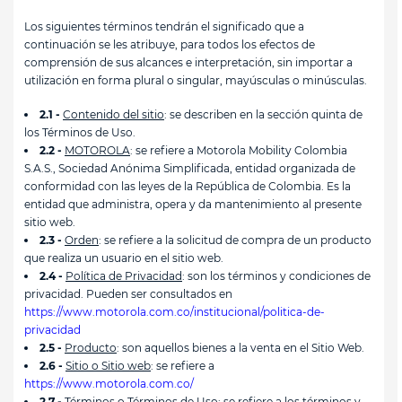
Los siguientes términos tendrán el significado que a
continuación se les atribuye, para todos los efectos de
comprensión de sus alcances e interpretación, sin importar a
utilización en forma plural o singular, mayúsculas o minúsculas.
2.1 -
Contenido del sitio
: se describen en la sección quinta de
los Términos de Uso.
2.2 -
MOTOROLA
: se refiere a Motorola Mobility Colombia
S.A.S., Sociedad Anónima Simplificada, entidad organizada de
conformidad con las leyes de la República de Colombia. Es la
entidad que administra, opera y da mantenimiento al presente
sitio web.
2.3 -
Orden
: se refiere a la solicitud de compra de un producto
que realiza un usuario en el sitio web.
2.4 -
Política de Privacidad
: son los términos y condiciones de
privacidad. Pueden ser consultados en
https://www.motorola.com.co/institucional/politica-de-
privacidad
2.5 -
Producto
: son aquellos bienes a la venta en el Sitio Web.
2.6 -
Sitio o Sitio web
: se refiere a
https://www.motorola.com.co/
2.7 -
Términos o Términos de Uso
: se refiere a los términos y