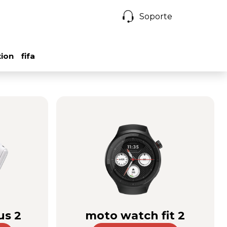
Soporte
tion
fifa
us 2
moto watch fit 2