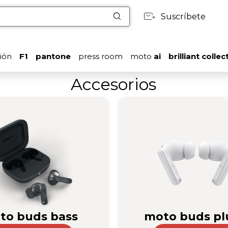
Suscríbete
ión
F1
pantone
press room
moto
ai
brilliant collec
Accesorios
to buds bass
moto buds pl