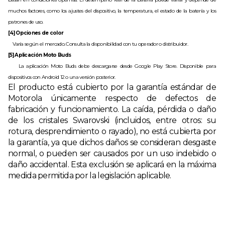
muchos factores, como los ajustes del dispositivo, la temperatura, el estado de la batería y los 
patrones de uso.
[4] Opciones de color
    Varía según el mercado. Consulta la disponibilidad con tu operador o distribuidor.
[5] Aplicación Moto Buds
    La aplicación Moto Buds debe descargarse desde Google Play Store. Disponible para 
dispositivos con Android 12 o una versión posterior.
El producto está cubierto por la garantía estándar de 
Motorola únicamente respecto de defectos de 
fabricación y funcionamiento. La caída, pérdida o daño 
de los cristales Swarovski (incluidos, entre otros: su 
rotura, desprendimiento o rayado), no está cubierta por 
la garantía, ya que dichos daños se consideran desgaste 
normal, o pueden ser causados por un uso indebido o 
daño accidental. Esta exclusión se aplicará en la máxima 
medida permitida por la legislación aplicable.