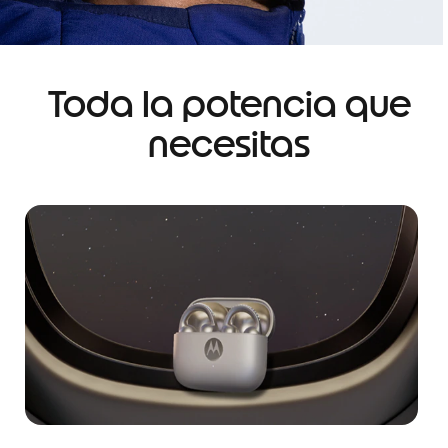
Toda la potencia que
necesitas
I
t
e
m
1
o
f
1