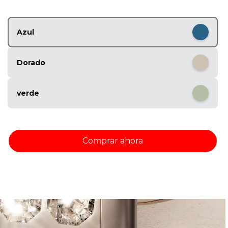
1
o
f
Azul
5
Dorado
verde
Comprar ahora