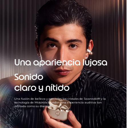
Una apariencia lujosa
Sonido
claro y nítido
Una fusión de belleza y precisión, los cristales de Swarovski® y la
tecnología de Motorola brindan una experiencia auditiva tan
refinada como su diseño⁴.