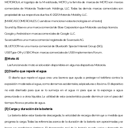
MOTOROLA, el logotipo de la M estilizada, MOTO y la familia de marcas de MOTO son marcas 
comerciales de Motorola Trademark Holdings, LLC. Todas las demás marcas comerciales son 
propiedad de sus respectivos dueños. © 2025 Motorola Mobility LLC.
[MARCAS COMERCIALES. Cuando se mencionan estas tecnologías en el texto:]
Sound by Bose es una marca comercial de Bose Corporation que Motorola usa bajo licencia.
Google y Android son marcas comerciales de Google LLC.
Swarovski® es una marca comercial registrada de Swarovski AG.
BLUETOOTH es una marca comercial de Bluetooth Special Interest Group (SIG).
USB Type-C® y USB-C® son marcas comerciales de USB Implementers Forum.
[1] Moto AI
    Las funciones de moto ai solo están disponibles en algunos dispositivos Motorola.
[2] Diseño que repele el agua
    El diseño que repele el agua crea una barrera que ayuda a proteger el teléfono contra la 
exposición moderada al agua, como derrames accidentales, salpicaduras o llovizna. El dispositivo 
no está diseñado para que se lo sumerja en el agua ni para que se lo exponga a agua 
presurizada o a otros líquidos. La utilidad de esta característica puede disminuir con el paso del 
tiempo. No es a prueba de agua.
[3] Carga y duración de la batería
    La batería debe estar bastante descargada; la velocidad de recarga disminuye a medida que 
progresa la carga. Todas las referencias acerca de la duración de la batería son aproximadas y se 
basan en condiciones óptimas. El desempeño real de la batería puede variar y depende de 