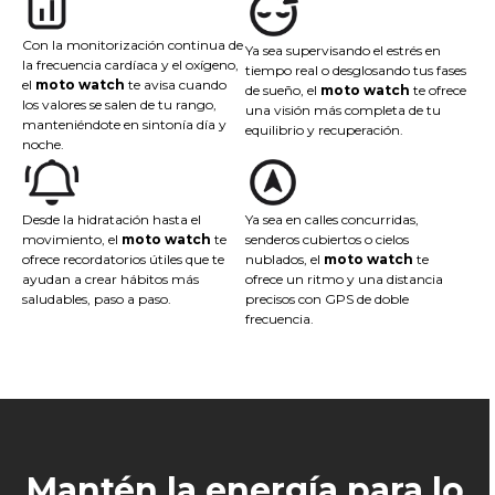
Con la monitorización continua de
Ya sea supervisando el estrés en
la frecuencia cardíaca y el oxígeno,
tiempo real o desglosando tus fases
el
moto watch
te avisa cuando
de sueño, el
moto watch
te ofrece
los valores se salen de tu rango,
una visión más completa de tu
manteniéndote en sintonía día y
equilibrio y recuperación.
noche.
Desde la hidratación hasta el
Ya sea en calles concurridas,
movimiento, el
moto watch
te
senderos cubiertos o cielos
ofrece recordatorios útiles que te
nublados, el
moto watch
te
ayudan a crear hábitos más
ofrece un ritmo y una distancia
saludables, paso a paso.
precisos con GPS de doble
frecuencia.
Mantén la energía para lo