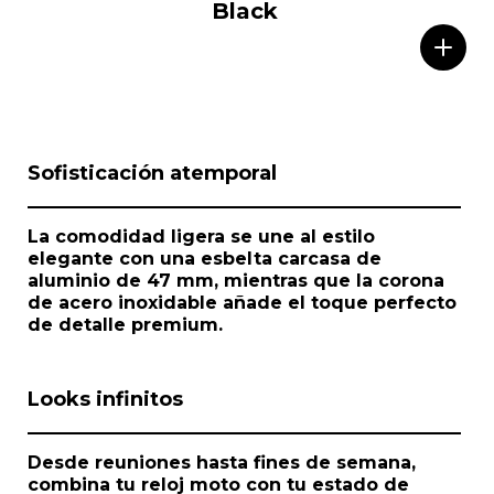
Black
I
Sofisticación atemporal
t
e
m
La comodidad ligera se une al estilo
1
elegante con una esbelta carcasa de
o
aluminio de 47 mm, mientras que la corona
f
de acero inoxidable añade el toque perfecto
1
de detalle premium.
Looks infinitos
Desde reuniones hasta fines de semana,
combina tu reloj moto con tu estado de