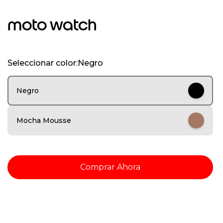
I
t
moto watch
e
m
1
o
Seleccionar color:
Negro
f
8
Negro
Mocha Mousse
Comprar Ahora