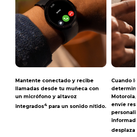
Mantente conectado y recibe
Cuando l
llamadas desde tu muñeca con
determina
un micrófono y altavoz
Motorola,
envíe re
4
integrados
para un sonido nítido.
personal
informado
desplazar