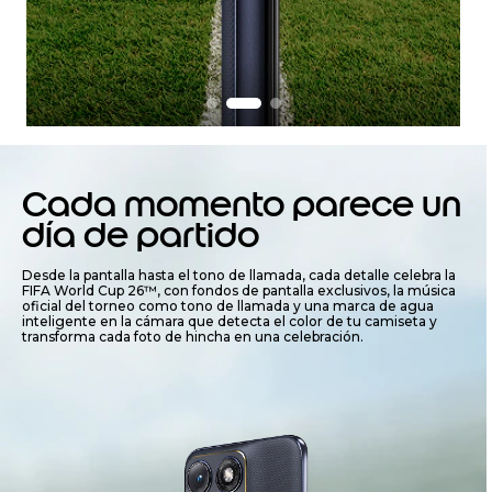
I
t
e
Cada momento parece un
m
2
día de partido
o
f
Desde la pantalla hasta el tono de llamada, cada detalle celebra la
3
FIFA World Cup 26™, con fondos de pantalla exclusivos, la música
oficial del torneo como tono de llamada y una marca de agua
inteligente en la cámara que detecta el color de tu camiseta y
transforma cada foto de hincha en una celebración.