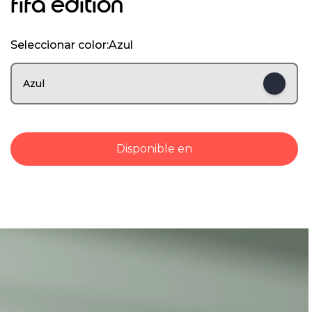
fifa edition
1
o
f
Seleccionar color:
Azul
6
Azul
Disponible en