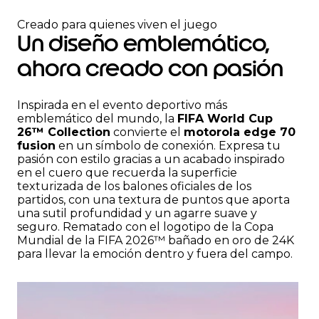
I
t
Creado para quienes viven el juego
e
Un diseño emblemático,
m
2
ahora creado con pasión
o
f
3
Inspirada en el evento deportivo más
emblemático del mundo, la
FIFA World Cup
26™ Collection
convierte el
motorola edge 70
fusion
en un símbolo de conexión. Expresa tu
pasión con estilo gracias a un acabado inspirado
en el cuero que recuerda la superficie
texturizada de los balones oficiales de los
partidos, con una textura de puntos que aporta
una sutil profundidad y un agarre suave y
seguro. Rematado con el logotipo de la Copa
Mundial de la FIFA 2026™ bañado en oro de 24K
para llevar la emoción dentro y fuera del campo.