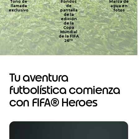
Tono de
Fondos
Marca de
llamada
de
agua en
exclusivo
pantalla
fotos
de la
edición
de la
Copa
Mundial
de la FIFA
26™
Tu aventura
futbolística comienza
con FIFA® Heroes
I
t
e
m
1