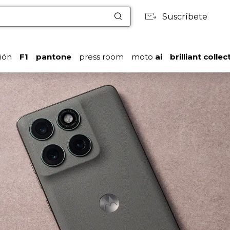
Suscríbete
ión
F1
pantone
press room
moto
ai
brilliant collec