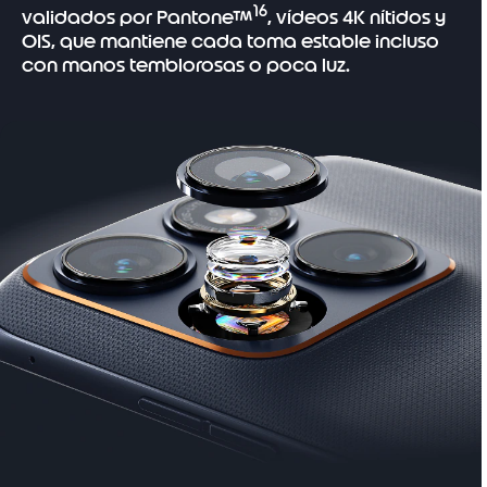
16
validados por Pantone™
, vídeos 4K nítidos y
OIS, que mantiene cada toma estable incluso
con manos temblorosas o poca luz.
I
t
e
m
1
o
f
1