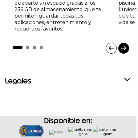
quedarte sin espacio gracias a los
piscina 
256 GB de almacenamiento, que te
lluvios
permiten guardar todas tus
que tu 
aplicaciones, entretenimiento y
vida se
recuerdos favoritos.
I
t
e
m
Legales
1
o
f
4
Disponible en: