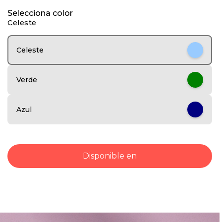
1
Selecciona color
o
Celeste
f
1
1
Celeste
Verde
Azul
Disponible en