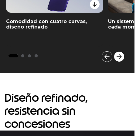
Comodidad con cuatro curvas,
Un sistema
diseño refinado
cada mom
I
t
e
m
1
o
Diseño refinado,
f
4
resistencia sin
concesiones