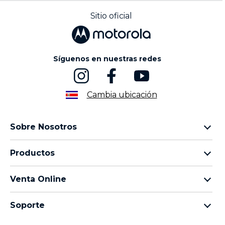
Sitio oficial
Síguenos en nuestras redes
Cambia ubicación
Sobre Nosotros
Sobre lenovo
Productos
Sobre motorola
Motorola Edge
Términos de uso
Venta Online
Familia moto g
Aviso de Privacidad de Producto
preguntas frecuentes
Familia moto e
Aviso de Privacidad Web
Soporte
términos y condiciones
Todos los teléfonos
Términos de venta