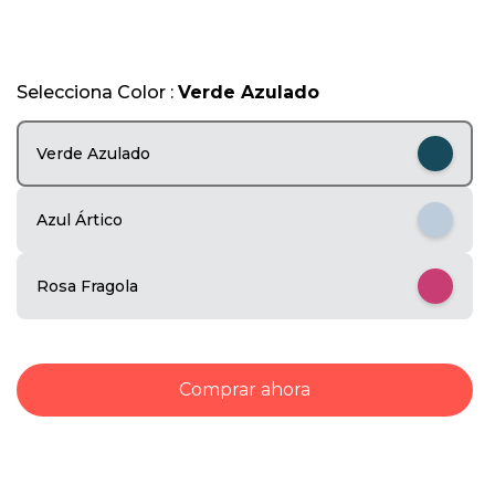
1
o
f
5
Selecciona Color :
Verde Azulado
Verde Azulado
Azul Ártico
Rosa Fragola
Comprar ahora