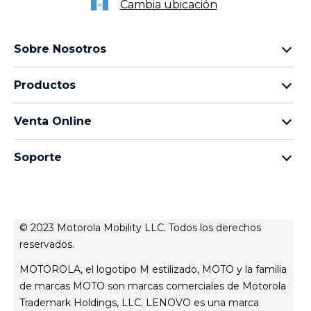
Cambia ubicación
Sobre Nosotros
Sobre lenovo
Productos
Sobre motorola
motorola razr
Términos de uso
Venta Online
motorola edge
Aviso de Privacidad de Producto
preguntas frecuentes
moto g
Aviso de Privacidad Web
Soporte
términos y condiciones
moto e
Términos de venta
celulares y accesorios
contacto
Todos los teléfonos
Registro
Actualizaciones del sistema
Controladores
© 2023 Motorola Mobility LLC. Todos los derechos
Contáctanos
reservados.
servicio técnico
MOTOROLA, el logotipo M estilizado, MOTO y la familia
Estatus de tu reparación
de marcas MOTO son marcas comerciales de Motorola
Trademark Holdings, LLC. LENOVO es una marca