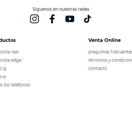
Síguenos en nuestras redes
ductos
Venta Online
rola razr
preguntas frecuente
orola edge
términos y condicion
o g
contacto
o e
s los teléfonos