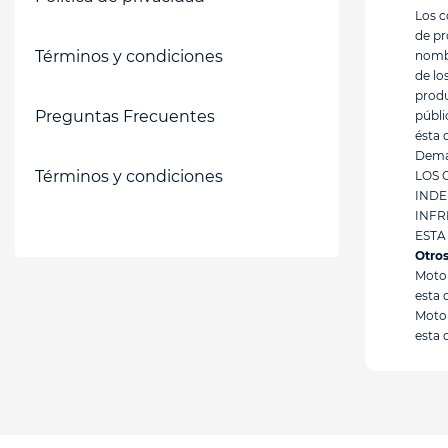
Los c
de pr
Términos y condiciones
nombr
de lo
produ
Preguntas Frecuentes
públi
ésta 
Dem
Términos y condiciones
LOS 
INDE
INFR
ESTA
Otro
Motor
esta 
Motor
esta 