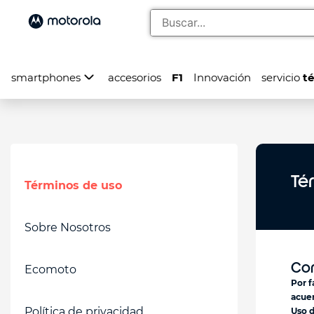
smartphones
accesorios
F1
Innovación
servicio
té
Té
Términos de uso
Sobre Nosotros
Con
Ecomoto
Por f
acuer
Política de privacidad
Uso d