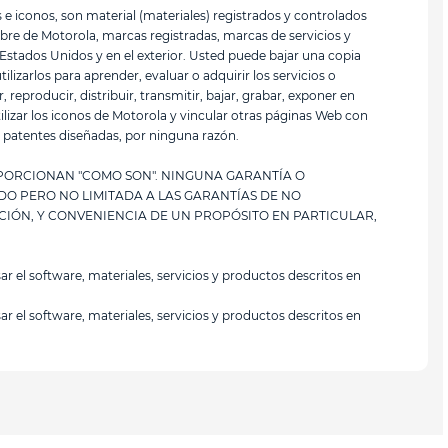
 e iconos, son material (materiales) registrados y controlados
bre de Motorola, marcas registradas, marcas de servicios y
tados Unidos y en el exterior. Usted puede bajar una copia
izarlos para aprender, evaluar o adquirir los servicios o
eproducir, distribuir, transmitir, bajar, grabar, exponer en
ilizar los iconos de Motorola y vincular otras páginas Web con
o patentes diseñadas, por ninguna razón.
PORCIONAN "COMO SON". NINGUNA GARANTÍA O
DO PERO NO LIMITADA A LAS GARANTÍAS DE NO
CIÓN, Y CONVENIENCIA DE UN PROPÓSITO EN PARTICULAR,
sar el software, materiales, servicios y productos descritos en
sar el software, materiales, servicios y productos descritos en