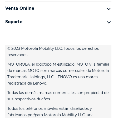
motorola razr
Términos de uso
Venta Online
motorola edge
Aviso de Privacidad de Producto
preguntas frecuentes
moto g
Aviso de Privacidad Web
Soporte
términos y condiciones
moto e
Términos de venta
celulares y accesorios
contacto
Todos los teléfonos
Registro
Actualizaciones del sistema
Controladores
© 2023 Motorola Mobility LLC. Todos los derechos
Contáctanos
reservados.
servicio técnico
MOTOROLA, el logotipo M estilizado, MOTO y la familia
Estatus de tu reparación
de marcas MOTO son marcas comerciales de Motorola
Trademark Holdings, LLC. LENOVO es una marca
registrada de Lenovo.
Todas las demás marcas comerciales son propiedad de
sus respectivos dueños.
Todos los teléfonos móviles están diseñados y
fabricados por/para Motorola Mobility LLC, una