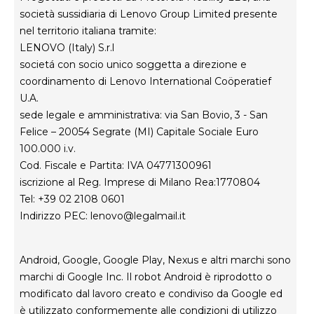
società sussidiaria di Lenovo Group Limited presente
nel territorio italiana tramite:
LENOVO (Italy) S.r.l
societá con socio unico soggetta a direzione e
coordinamento di Lenovo International Coöperatief
U.A.
sede legale e amministrativa: via San Bovio, 3 - San
Felice – 20054 Segrate (MI) Capitale Sociale Euro
100.000 i.v.
Cod. Fiscale e Partita: IVA 04771300961
iscrizione al Reg. Imprese di Milano Rea:1770804
Tel: +39 02 2108 0601
Indirizzo PEC:
lenovo@legalmail.it
Android, Google, Google Play, Nexus e altri marchi sono
marchi di Google Inc. Il robot Android è riprodotto o
modificato dal lavoro creato e condiviso da Google ed
è utilizzato conformemente alle condizioni di utilizzo