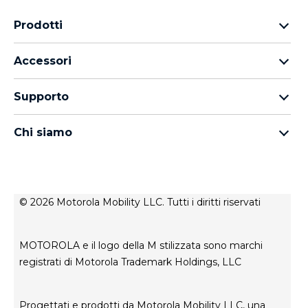
Prodotti
Famiglia Motorola Razr
Accessori
Famiglia Motorola Edge
Auricolari
Famiglia moto g
Supporto
Cavi e caricabatterie
Famiglia Moto E
I miei ordini
moto tag
thinkphone by motorola
Chi siamo
Aggiornamenti software
Tutti gli smartphone
Informazioni su Motorola
Supporto
Informazioni su Lenovo
Contatto
Condizioni di vendita
Stato di riparazione
© 2026 Motorola Mobility LLC. Tutti i diritti riservati
Termini di utilizzo
Rescue and Smart Assistant Tool
Privacy del sito web
MOTOROLA e il logo della M stilizzata sono marchi
Innovazione
registrati di Motorola Trademark Holdings, LLC
Careers
Informativa sulla privacy del prodotto
Progettati e prodotti da Motorola Mobility LLC, una