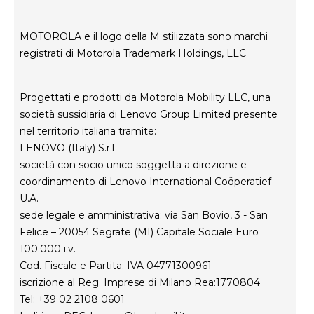
Termini di utilizzo
Rescue and Smart Assistant Tool
Privacy del sito web
MOTOROLA e il logo della M stilizzata sono marchi
Innovazione
registrati di Motorola Trademark Holdings, LLC
Careers
Informativa sulla privacy del prodotto
Progettati e prodotti da Motorola Mobility LLC, una
società sussidiaria di Lenovo Group Limited presente
nel territorio italiana tramite:
LENOVO (Italy) S.r.l
societá con socio unico soggetta a direzione e
coordinamento di Lenovo International Coöperatief
U.A.
sede legale e amministrativa: via San Bovio, 3 - San
Felice – 20054 Segrate (MI) Capitale Sociale Euro
100.000 i.v.
Cod. Fiscale e Partita: IVA 04771300961
iscrizione al Reg. Imprese di Milano Rea:1770804
Tel: +39 02 2108 0601