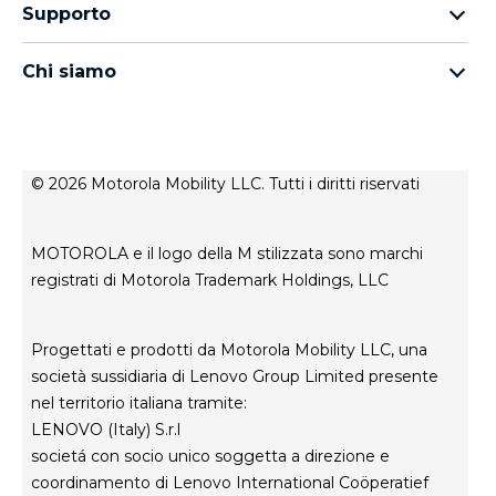
Auricolari
Famiglia moto g
Supporto
Cavi e caricabatterie
Famiglia Moto E
I miei ordini
moto tag
thinkphone by motorola
Chi siamo
Aggiornamenti software
Tutti gli smartphone
Informazioni su Motorola
Supporto
Informazioni su Lenovo
Contatto
Condizioni di vendita
Stato di riparazione
© 2026 Motorola Mobility LLC. Tutti i diritti riservati
Termini di utilizzo
Rescue and Smart Assistant Tool
Privacy del sito web
MOTOROLA e il logo della M stilizzata sono marchi
Innovazione
registrati di Motorola Trademark Holdings, LLC
Careers
Informativa sulla privacy del prodotto
Progettati e prodotti da Motorola Mobility LLC, una
società sussidiaria di Lenovo Group Limited presente
nel territorio italiana tramite:
LENOVO (Italy) S.r.l
societá con socio unico soggetta a direzione e
coordinamento di Lenovo International Coöperatief