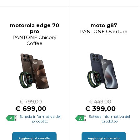
motorola edge 70
moto g87
pro
PANTONE Overture
PANTONE Chicory
Coffee
€ 799,00
€ 449,00
€ 699,00
€ 399,00
Scheda informativa del
Scheda informativa del
prodotto
prodotto
Aggiungi al carrello
Aggiungi al carrello