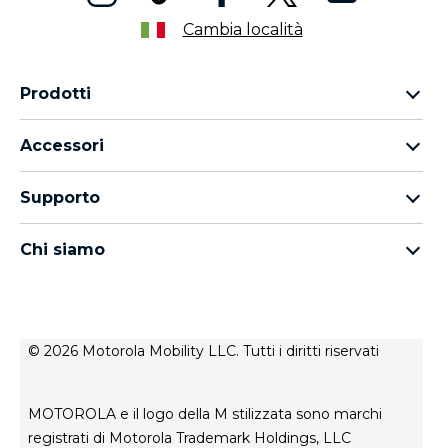
Cambia località
Prodotti
Famiglia Motorola Razr
Accessori
Famiglia Motorola Edge
Auricolari
Famiglia moto g
Supporto
Cavi e caricabatterie
Famiglia Moto E
I miei ordini
moto tag
thinkphone by motorola
Chi siamo
Aggiornamenti software
Tutti gli smartphone
Informazioni su Motorola
Supporto
Informazioni su Lenovo
Contatto
Condizioni di vendita
Stato di riparazione
© 2026 Motorola Mobility LLC. Tutti i diritti riservati
Termini di utilizzo
Rescue and Smart Assistant Tool
Privacy del sito web
MOTOROLA e il logo della M stilizzata sono marchi
Innovazione
registrati di Motorola Trademark Holdings, LLC