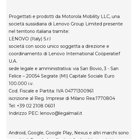
Careers
Informativa sulla privacy del prodotto
Progettati e prodotti da Motorola Mobility LLC, una
società sussidiaria di Lenovo Group Limited presente
nel territorio italiana tramite:
LENOVO (Italy) S.r.l
societá con socio unico soggetta a direzione e
coordinamento di Lenovo International Coöperatief
U.A.
sede legale e amministrativa: via San Bovio, 3 - San
Felice – 20054 Segrate (MI) Capitale Sociale Euro
100.000 i.v.
Cod. Fiscale e Partita: IVA 04771300961
iscrizione al Reg. Imprese di Milano Rea:1770804
Tel: +39 02 2108 0601
Indirizzo PEC:
lenovo@legalmail.it
Android, Google, Google Play, Nexus e altri marchi sono