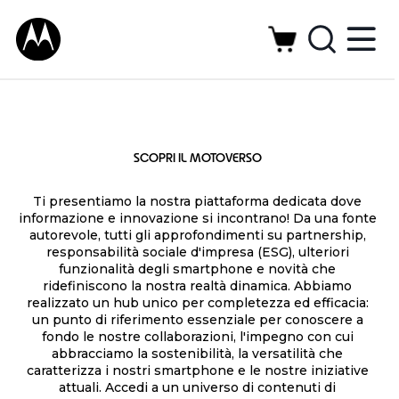
P
S
E
s
c
a
p
o
l
g
p
o
i
r
r
a
i
n
p
SCOPRI IL MOTOVERSO
m
a
a
o
r
Ti presentiamo la nostra piattaforma dedicata dove
M
t
t
informazione e innovazione si incontrano! Da una fonte
n
autorevole, tutti gli approfondimenti su partnership,
o
o
responsabilità sociale d'impresa (ESG), ulteriori
e
v
funzionalità degli smartphone e novità che
r
t
ridefiniscono la nostra realtà dinamica. Abbiamo
e
s
realizzato un hub unico per completezza ed efficacia:
o
h
r
un punto di riferimento essenziale per conoscere a
i
fondo le nostre collaborazioni, l'impegno con cui
s
v
abbracciamo la sostenibilità, la versatilità che
p
e
caratterizza i nostri smartphone e le nostre iniziative
,
e
attuali. Accedi a un universo di contenuti di