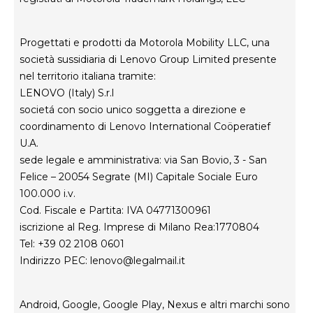
i
Careers
n
Informativa sulla privacy del prodotto
u
Progettati e prodotti da Motorola Mobility LLC, una
n
società sussidiaria di Lenovo Group Limited presente
u
nel territorio italiana tramite:
n
LENOVO (Italy) S.r.l
i
societá con socio unico soggetta a direzione e
c
coordinamento di Lenovo International Coöperatief
o
U.A.
p
sede legale e amministrativa: via San Bovio, 3 - San
o
Felice – 20054 Segrate (MI) Capitale Sociale Euro
s
100.000 i.v.
t
Cod. Fiscale e Partita: IVA 04771300961
o
iscrizione al Reg. Imprese di Milano Rea:1770804
.
Tel: +39 02 2108 0601
Indirizzo PEC:
lenovo@legalmail.it
Android, Google, Google Play, Nexus e altri marchi sono