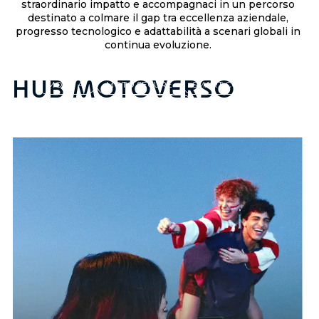
i
straordinario impatto e accompagnaci in un percorso
r
n
destinato a colmare il gap tra eccellenza aziendale,
i
progresso tecnologico e adattabilità a scenari globali in
s
continua evoluzione.
z
TECNOLOGIA
i
e
HUB MOTOVERSO
a
MOTO AI
MOTO SECURE
SMART CONNECT
t
HELLO YOU
i
v
e
E
S
G
,
f
u
n
z
i
o