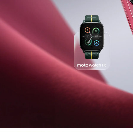
niche
razr 70
in
p e moto