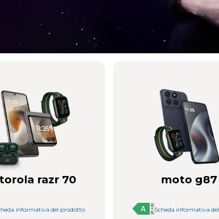
mico, con
®
arovski
orola razr 70
moto g87
la Brilliant Collection:
2 plus
, con Crystals by
heda informativa del prodotto
Scheda informativa de