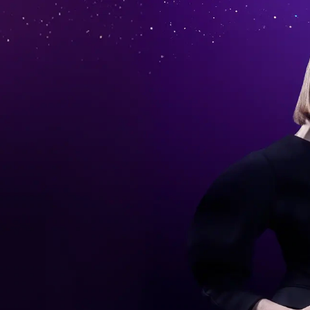
otorola
con il
moto watch fit