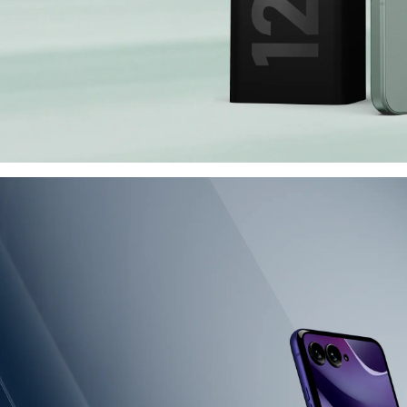
simo
tà