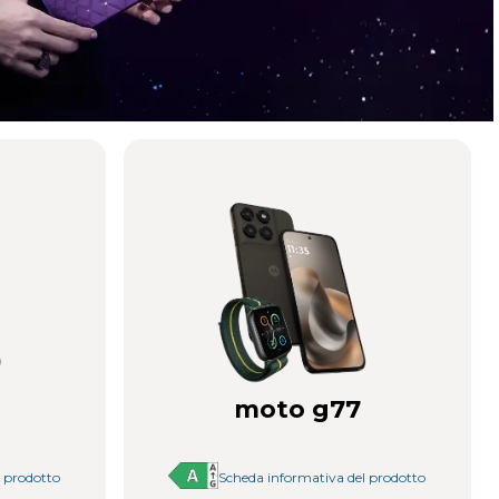
moto g77
l prodotto
Scheda informativa del prodotto