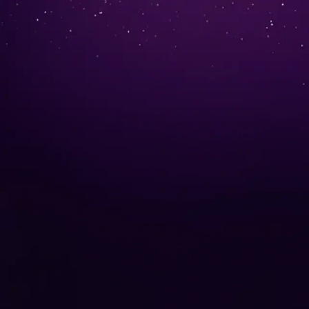
Il look giusto.
Cattura l'arte.
Debuttano le
Collections ™ by M
motorola edge 70 pro
insieme a 
Acquista Ora