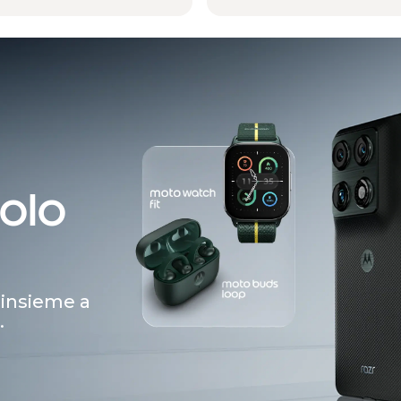
tolo
, insieme a
.