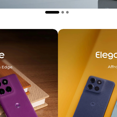
e
Eleg
Affr
n Edge.