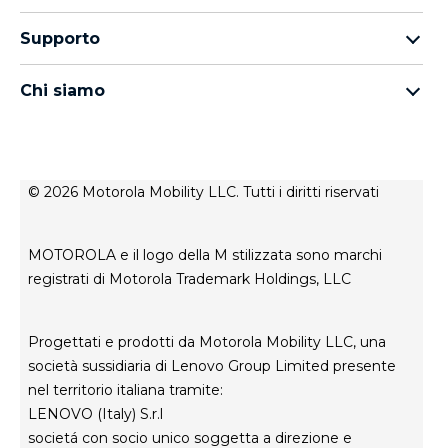
Famiglia Motorola Edge
Auricolari
Famiglia moto g
Supporto
Cavi e caricabatterie
Famiglia Moto E
I miei ordini
moto tag
thinkphone by motorola
Chi siamo
Aggiornamenti software
Tutti gli smartphone
Informazioni su Motorola
Supporto
Informazioni su Lenovo
Contatto
Condizioni di vendita
Stato di riparazione
© 2026 Motorola Mobility LLC. Tutti i diritti riservati
Termini di utilizzo
Rescue and Smart Assistant Tool
Privacy del sito web
MOTOROLA e il logo della M stilizzata sono marchi
Innovazione
registrati di Motorola Trademark Holdings, LLC
Careers
Informativa sulla privacy del prodotto
Progettati e prodotti da Motorola Mobility LLC, una
società sussidiaria di Lenovo Group Limited presente
nel territorio italiana tramite:
LENOVO (Italy) S.r.l
societá con socio unico soggetta a direzione e