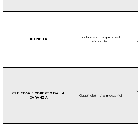
COPERTURA DELLA GAR
Inclusa con l'acquisto del
Column 1:
IDONEITÀ
dispositivo
ac
So
Column 1:
CHE COSA È COPERTO DALLA
COPERTURA DELLA GAR
Guasti elettrici o meccanici
in
GARANZIA