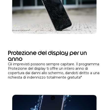
l
’
a
c
q
u
i
s
t
Protezione del display per un
o
anno
d
Gli imprevisti possono sempre capitare. Il programma
e
Protezione del display ti offre un intero anno di
l
copertura dai danni allo schermo, dandoti diritto a una
d
richiesta di indennizzo totalmente gratuita
*
i
s
p
o
s