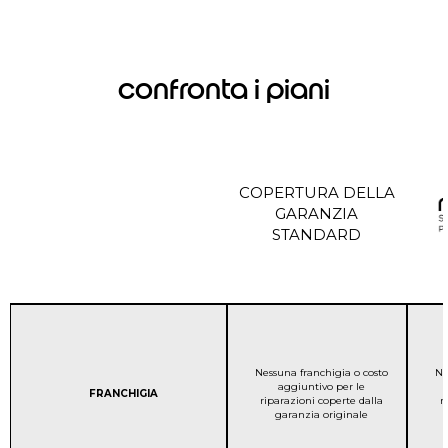
confronta i piani
COPERTURA DELLA
GARANZIA
STANDARD
COPERTURA DELLA GAR
Nessuna franchigia o costo
Ne
aggiuntivo per le
Column 1:
FRANCHIGIA
riparazioni coperte dalla
r
garanzia originale