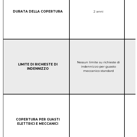
Column 1:
COPERTURA DELLA GAR
DURATA DELLA COPERTURA
2 anni
COPERTURA DELLA GAR
Nessun limite su richieste di
Column 1:
LIMITE DI RICHIESTE DI
indennizzo per guasto
INDENNIZZO
meccanico standard
Column 1:
COPERTURA PER GUASTI
ELETTRICI E MECCANICI