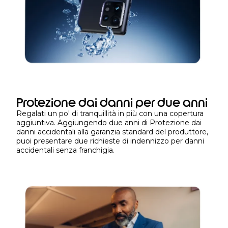
i
t
i
v
o
o
p
e
r
Protezione dai danni per due anni
u
Regalati un po' di tranquillità in più con una copertura
n
aggiuntiva. Aggiungendo due anni di Protezione dai
p
danni accidentali alla garanzia standard del produttore,
e
puoi presentare due richieste di indennizzo per danni
accidentali senza franchigia.
r
i
o
d
o
d
i