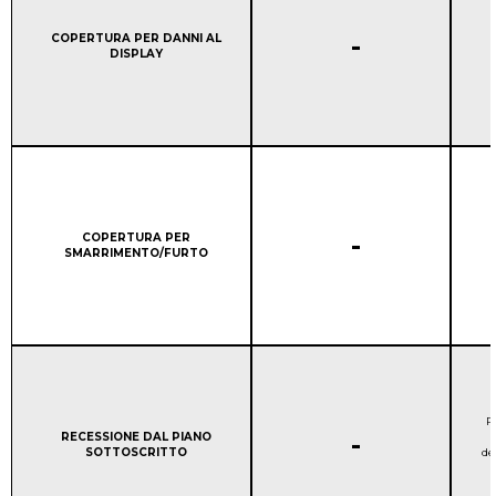
COPERTURA DELLA GAR
Column 1:
-
COPERTURA PER DANNI AL
DISPLAY
COPERTURA DELLA GAR
Column 1:
-
COPERTURA PER
SMARRIMENTO/FURTO
Po
COPERTURA DELLA GAR
Column 1:
-
RECESSIONE DAL PIANO
SOTTOSCRITTO
de