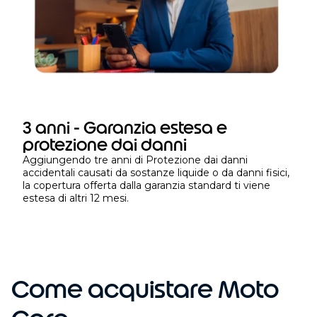
t
e
m
p
o
l
i
m
3 anni - Garanzia estesa e
i
protezione dai danni
t
Aggiungendo tre anni di Protezione dai danni
a
accidentali causati da sostanze liquide o da danni fisici,
la copertura offerta dalla garanzia standard ti viene
t
estesa di altri 12 mesi.
o
d
o
p
o
Come acquistare Moto
l
’