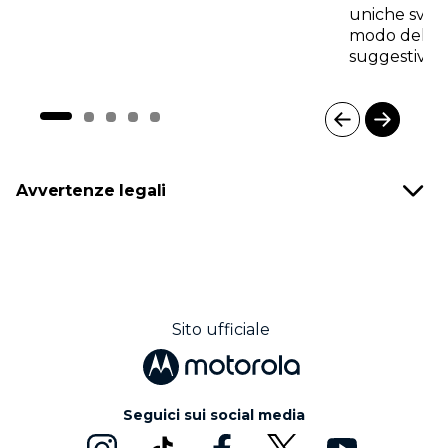
uniche svilu
modo del tu
suggestivo.
I
t
e
Avvertenze legali
m
1
o
f
5
Sito ufficiale
Seguici sui social media