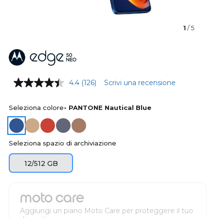
1
/ 5
4.4
(126)
Scrivi una recensione
Seleziona colore
- PANTONE Nautical Blue
Seleziona spazio di archiviazione
12/512 GB
moto care
Aggiungi un piano Moto Care per proteggere il tuo