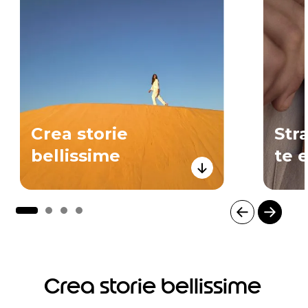
Crea storie
Str
bellissime
te 
I
t
e
m
Crea storie bellissime
1
o