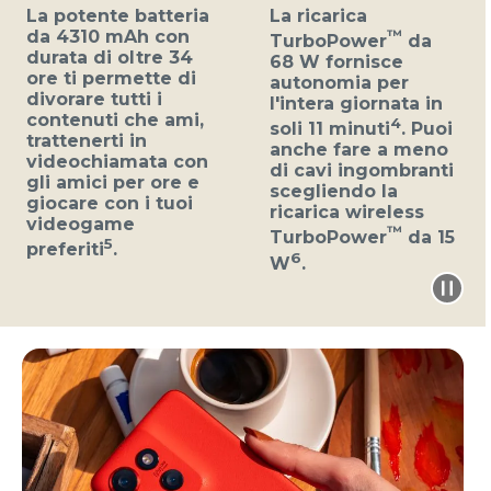
La potente batteria
La ricarica
da 4310 mAh con
™
TurboPower
da
durata di oltre 34
68 W fornisce
ore ti permette di
autonomia per
divorare tutti i
l'intera giornata in
contenuti che ami,
4
soli 11 minuti
. Puoi
trattenerti in
anche fare a meno
videochiamata con
di cavi ingombranti
gli amici per ore e
scegliendo la
giocare con i tuoi
ricarica wireless
videogame
™
TurboPower
da 15
5
preferiti
.
6
W
.