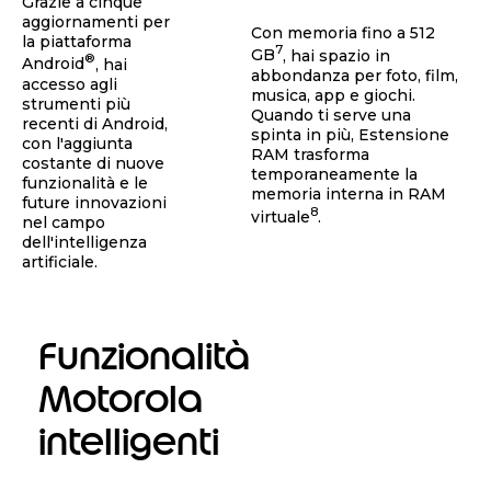
Grazie a cinque
aggiornamenti per
Con memoria fino a 512
la piattaforma
7
GB
, hai spazio in
®
Android
, hai
abbondanza per foto, film,
accesso agli
musica, app e giochi.
strumenti più
Quando ti serve una
recenti di Android,
spinta in più, Estensione
con l'aggiunta
RAM trasforma
costante di nuove
temporaneamente la
funzionalità e le
memoria interna in RAM
future innovazioni
8
virtuale
.
nel campo
dell'intelligenza
artificiale.
Funzionalità
Motorola
intelligenti