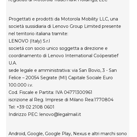
Careers
Informativa sulla privacy del prodotto
Progettati e prodotti da Motorola Mobility LLC, una
società sussidiaria di Lenovo Group Limited presente
nel territorio italiana tramite:
LENOVO (Italy) S.r.l
societá con socio unico soggetta a direzione e
coordinamento di Lenovo International Coöperatief
U.A.
sede legale e amministrativa: via San Bovio, 3 - San
Felice – 20054 Segrate (MI) Capitale Sociale Euro
100.000 i.v.
Cod. Fiscale e Partita: IVA 04771300961
iscrizione al Reg. Imprese di Milano Rea:1770804
Tel: +39 02 2108 0601
Indirizzo PEC:
lenovo@legalmail.it
Android, Google, Google Play, Nexus e altri marchi sono