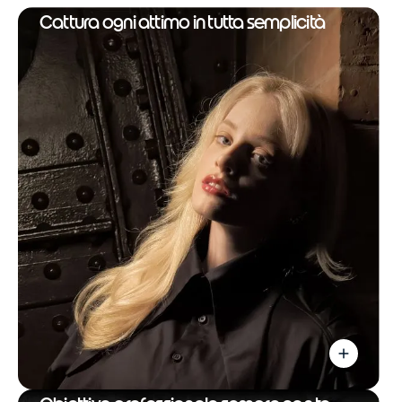
f
4
Cattura ogni attimo in tutta semplicità