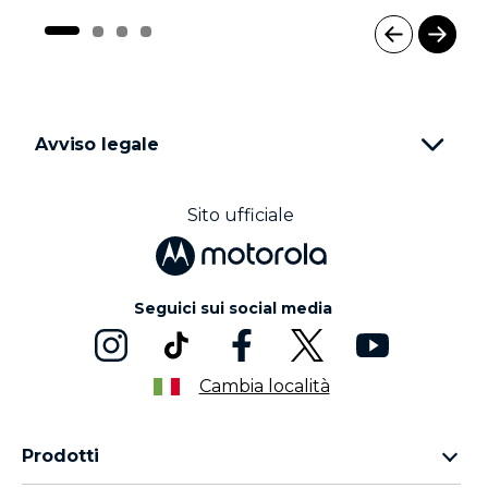
I
t
e
m
Avviso legale
1
o
f
4
Sito ufficiale
Seguici sui social media
Cambia località
Prodotti