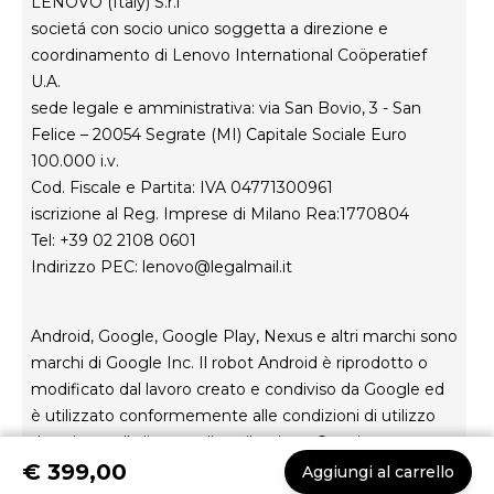
LENOVO (Italy) S.r.l
societá con socio unico soggetta a direzione e
coordinamento di Lenovo International Coöperatief
U.A.
sede legale e amministrativa: via San Bovio, 3 - San
Felice – 20054 Segrate (MI) Capitale Sociale Euro
100.000 i.v.
Cod. Fiscale e Partita: IVA 04771300961
iscrizione al Reg. Imprese di Milano Rea:1770804
Tel: +39 02 2108 0601
Indirizzo PEC:
lenovo@legalmail.it
Android, Google, Google Play, Nexus e altri marchi sono
marchi di Google Inc. Il robot Android è riprodotto o
modificato dal lavoro creato e condiviso da Google ed
è utilizzato conformemente alle condizioni di utilizzo
descritte nella licenza di attribuzione Creative
€ 399,00
Commons 3.0.
Aggiungi al carrello