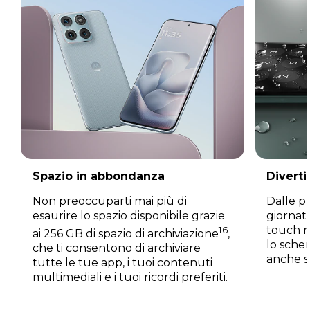
Spazio in abbondanza
Divert
Non preoccuparti mai più di
Dalle pl
esaurire lo spazio disponibile grazie
giornate
touch re
16
ai 256 GB di spazio di archiviazione
,
lo sche
che ti consentono di archiviare
anche s
tutte le tue app, i tuoi contenuti
multimediali e i tuoi ricordi preferiti.