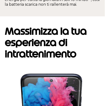
la batteria scarica non ti rallenterà mai.
Massimizza la tua
esperienza di
intrattenimento
I
t
e
m
1
o
f
1