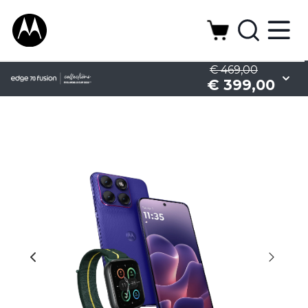
€ 469,00
€ 399,00
Camera
Design