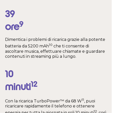
39
9
ore
Dimentica i problemi di ricarica grazie alla potente
10
batteria da 5200 mAh
che ti consente di
ascoltare musica, effettuare chiamate e guardare
contenuti in streaming più a lungo.
10
12
minuti
11
Con la ricarica TurboPower™ da 68 W
, puoi
ricaricare rapidamente il telefono e ottenere
12
energia per tutta la giornata in soli 10 minuti
, così