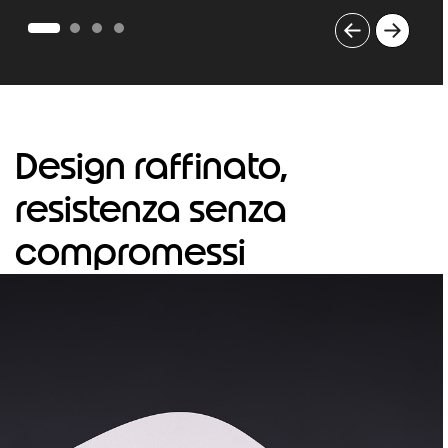
I
t
e
m
1
o
Design raffinato,
f
4
resistenza senza
compromessi