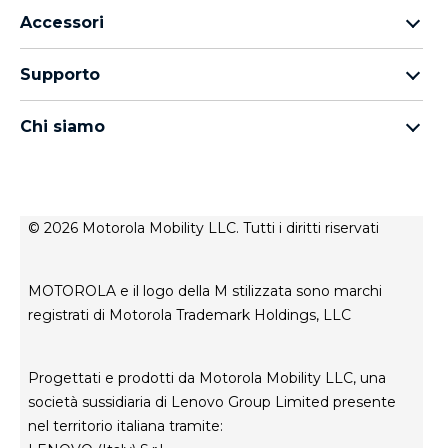
Famiglia Motorola Razr
Accessori
Famiglia Motorola Edge
Auricolari
Famiglia moto g
Supporto
Cavi e caricabatterie
Famiglia Moto E
I miei ordini
moto tag
thinkphone by motorola
Chi siamo
Aggiornamenti software
Tutti gli smartphone
Informazioni su Motorola
Supporto
Informazioni su Lenovo
Contatto
Condizioni di vendita
Stato di riparazione
© 2026 Motorola Mobility LLC. Tutti i diritti riservati
Termini di utilizzo
Rescue and Smart Assistant Tool
Privacy del sito web
MOTOROLA e il logo della M stilizzata sono marchi
Innovazione
registrati di Motorola Trademark Holdings, LLC
Careers
Informativa sulla privacy del prodotto
Progettati e prodotti da Motorola Mobility LLC, una
società sussidiaria di Lenovo Group Limited presente
nel territorio italiana tramite: