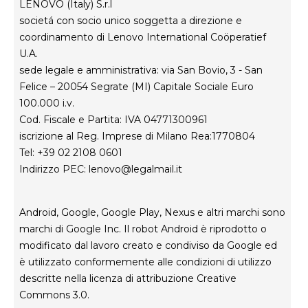
LENOVO (Italy) S.r.l
societá con socio unico soggetta a direzione e
coordinamento di Lenovo International Coöperatief
U.A.
sede legale e amministrativa: via San Bovio, 3 - San
Felice – 20054 Segrate (MI) Capitale Sociale Euro
100.000 i.v.
Cod. Fiscale e Partita: IVA 04771300961
iscrizione al Reg. Imprese di Milano Rea:1770804
Tel: +39 02 2108 0601
Indirizzo PEC:
lenovo@legalmail.it
Android, Google, Google Play, Nexus e altri marchi sono
marchi di Google Inc. Il robot Android è riprodotto o
modificato dal lavoro creato e condiviso da Google ed
è utilizzato conformemente alle condizioni di utilizzo
descritte nella licenza di attribuzione Creative
Commons 3.0.