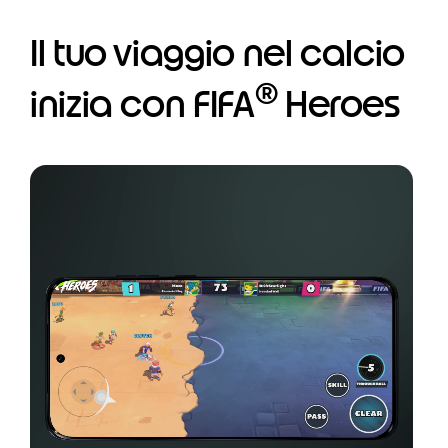
Il tuo viaggio nel calcio
®
inizia con FIFA
Heroes
I
t
e
m
1
o
f
1