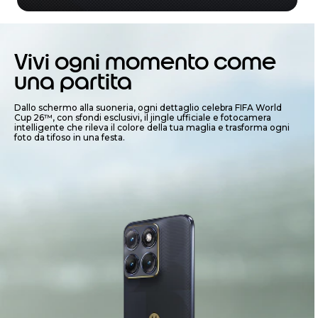
I
t
e
Vivi ogni momento come
m
2
una partita
o
f
Dallo schermo alla suoneria, ogni dettaglio celebra FIFA World
3
Cup 26™, con sfondi esclusivi, il jingle ufficiale e fotocamera
intelligente che rileva il colore della tua maglia e trasforma ogni
foto da tifoso in una festa.