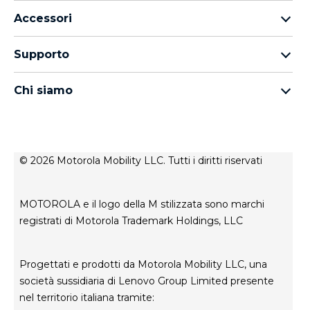
Famiglia Motorola Razr
Accessori
Famiglia Motorola Edge
Auricolari
Famiglia moto g
Supporto
Cavi e caricabatterie
Famiglia Moto E
I miei ordini
moto tag
thinkphone by motorola
Chi siamo
Aggiornamenti software
Tutti gli smartphone
Informazioni su Motorola
Supporto
Informazioni su Lenovo
Contatto
Condizioni di vendita
Stato di riparazione
© 2026 Motorola Mobility LLC. Tutti i diritti riservati
Termini di utilizzo
Rescue and Smart Assistant Tool
Privacy del sito web
MOTOROLA e il logo della M stilizzata sono marchi
Innovazione
registrati di Motorola Trademark Holdings, LLC
Careers
Informativa sulla privacy del prodotto
Progettati e prodotti da Motorola Mobility LLC, una
società sussidiaria di Lenovo Group Limited presente
nel territorio italiana tramite: