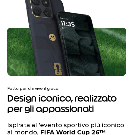
I
t
Fatto per chi vive il gioco.
e
Design iconico, realizzato
m
2
per gli appassionati
o
f
3
Ispirata all'evento sportivo più iconico
al mondo,
FIFA World Cup 26™