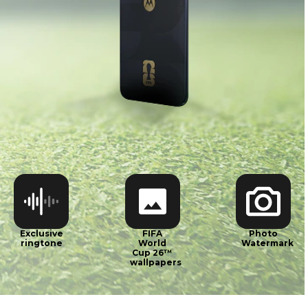
0:00
0:00
Exclusive
FIFA
Photo
ringtone
World
Watermark
Cup 26™
wallpapers