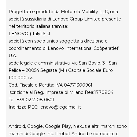
Informativa sulla privacy del prodotto
Progettati e prodotti da Motorola Mobility LLC, una
società sussidiaria di Lenovo Group Limited presente
nel territorio italiana tramite:
LENOVO (Italy) S.r.l
societá con socio unico soggetta a direzione e
coordinamento di Lenovo International Coöperatief
U.A.
sede legale e amministrativa: via San Bovio, 3 - San
Felice – 20054 Segrate (MI) Capitale Sociale Euro
100.000 i.v.
Cod. Fiscale e Partita: IVA 04771300961
iscrizione al Reg. Imprese di Milano Rea:1770804
Tel: +39 02 2108 0601
Indirizzo PEC:
lenovo@legalmail.it
Android, Google, Google Play, Nexus e altri marchi sono
marchi di Google Inc. Il robot Android è riprodotto o