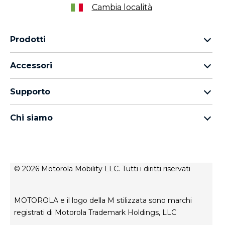
Cambia località
Prodotti
Famiglia Motorola Razr
Accessori
Famiglia Motorola Edge
Auricolari
Famiglia moto g
Supporto
Cavi e caricabatterie
Famiglia Moto E
I miei ordini
moto tag
thinkphone by motorola
Chi siamo
Aggiornamenti software
Tutti gli smartphone
Informazioni su Motorola
Supporto
Informazioni su Lenovo
Contatto
Condizioni di vendita
Stato di riparazione
© 2026 Motorola Mobility LLC. Tutti i diritti riservati
Termini di utilizzo
Rescue and Smart Assistant Tool
Privacy del sito web
MOTOROLA e il logo della M stilizzata sono marchi
Innovazione
registrati di Motorola Trademark Holdings, LLC
Careers