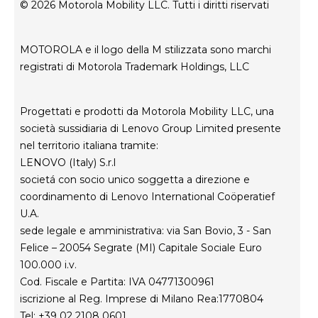
Condizioni di vendita
Stato di riparazione
© 2026 Motorola Mobility LLC. Tutti i diritti riservati
Termini di utilizzo
Rescue and Smart Assistant Tool
Privacy del sito web
MOTOROLA e il logo della M stilizzata sono marchi
Innovazione
registrati di Motorola Trademark Holdings, LLC
Careers
Informativa sulla privacy del prodotto
Progettati e prodotti da Motorola Mobility LLC, una
società sussidiaria di Lenovo Group Limited presente
nel territorio italiana tramite:
LENOVO (Italy) S.r.l
societá con socio unico soggetta a direzione e
coordinamento di Lenovo International Coöperatief
U.A.
sede legale e amministrativa: via San Bovio, 3 - San
Felice – 20054 Segrate (MI) Capitale Sociale Euro
100.000 i.v.
Cod. Fiscale e Partita: IVA 04771300961
iscrizione al Reg. Imprese di Milano Rea:1770804
Tel: +39 02 2108 0601