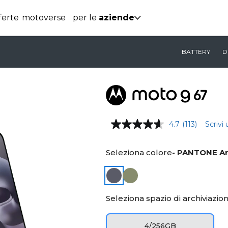
ferte
motoverse
per le
aziende
BATTERY
D
4.7
(113)
Scrivi
Seleziona colore
- PANTONE Ar
Seleziona spazio di archiviazio
4/256GB