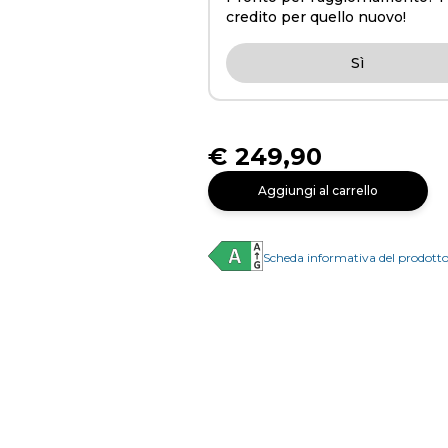
credito per quello nuovo!
Sì
€ 249,90
Aggiungi al carrello
Scheda informativa del prodott