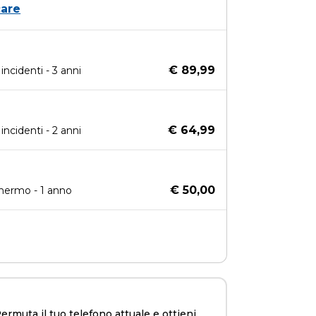
are
€ 89,99
ncidenti - 3 anni
€ 64,99
ncidenti - 2 anni
€ 50,00
chermo - 1 anno
rmuta il tuo telefono attuale e ottieni