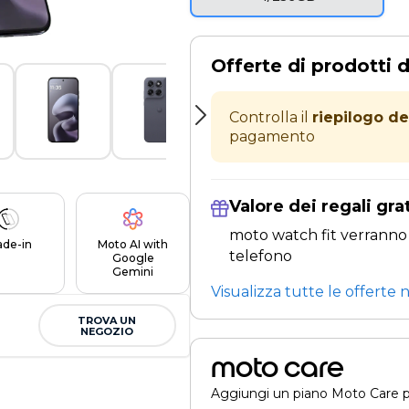
Offerte di prodotti d
Controlla il
riepilogo de
pagamento
Valore dei regali gra
moto watch fit verranno
ade-in
Moto AI with
telefono
Google
Gemini
Visualizza tutte le offerte n
TROVA UN
NEGOZIO
moto care
Aggiungi un piano Moto Care pe