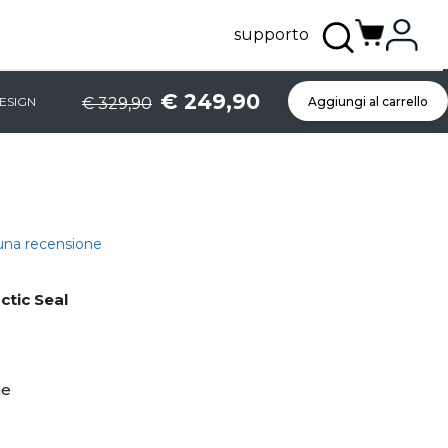
supporto
€ 249,90
ESIGN
€ 329,90
Aggiungi al carrello
 una recensione
ctic Seal
ne