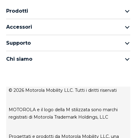
Prodotti
Famiglia Motorola Razr
Accessori
Famiglia Motorola Edge
Auricolari
Famiglia moto g
Supporto
Cavi e caricabatterie
Famiglia Moto E
I miei ordini
moto tag
thinkphone by motorola
Chi siamo
Aggiornamenti software
Tutti gli smartphone
Informazioni su Motorola
Supporto
Informazioni su Lenovo
Contatto
Condizioni di vendita
Stato di riparazione
© 2026 Motorola Mobility LLC. Tutti i diritti riservati
Termini di utilizzo
Rescue and Smart Assistant Tool
Privacy del sito web
MOTOROLA e il logo della M stilizzata sono marchi
Innovazione
registrati di Motorola Trademark Holdings, LLC
Careers
Informativa sulla privacy del prodotto
Progettati e prodotti da Motorola Mobility LLC, una