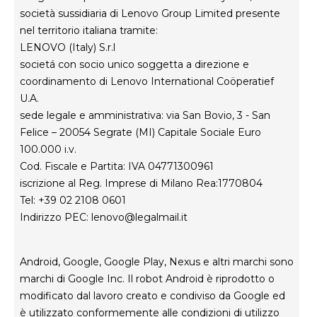
società sussidiaria di Lenovo Group Limited presente
nel territorio italiana tramite:
LENOVO (Italy) S.r.l
societá con socio unico soggetta a direzione e
coordinamento di Lenovo International Coöperatief
U.A.
sede legale e amministrativa: via San Bovio, 3 - San
Felice – 20054 Segrate (MI) Capitale Sociale Euro
100.000 i.v.
Cod. Fiscale e Partita: IVA 04771300961
iscrizione al Reg. Imprese di Milano Rea:1770804
Tel: +39 02 2108 0601
Indirizzo PEC:
lenovo@legalmail.it
Android, Google, Google Play, Nexus e altri marchi sono
marchi di Google Inc. Il robot Android è riprodotto o
modificato dal lavoro creato e condiviso da Google ed
è utilizzato conformemente alle condizioni di utilizzo