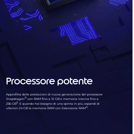
Processore potente
Approfitta delle prestazioni di nuova generazione del processore
®
Snapdragon
con RAM fino a 12 GB e memoria interna fino a
5
256 GB
. E quando hai bisogno di una spinta in più, espandi di
4
ulteriori 24 GB la memoria RAM con Estensione RAM
.