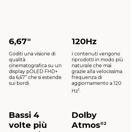
6,67"
120Hz
Goditi una visione di
I contenuti vengono
qualità
riprodotti in modo più
cinematografica su un
naturale che mai
display pOLED FHD+
grazie alla velocissima
da 6,67” che si estende
frequenza di
sui bordi.
aggiornamento a 120
1
Hz
.
Bassi 4
Dolby
volte più
Atmos
®2