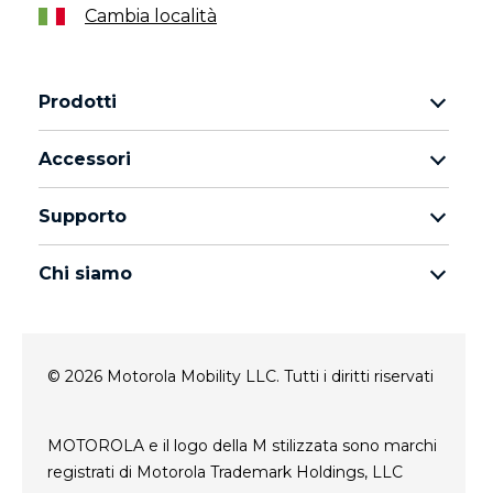
Cambia località
Prodotti
Famiglia Motorola Razr
Accessori
Famiglia Motorola Edge
Auricolari
Famiglia moto g
Supporto
Cavi e caricabatterie
Famiglia Moto E
I miei ordini
moto tag
thinkphone by motorola
Chi siamo
Aggiornamenti software
Tutti gli smartphone
Informazioni su Motorola
Supporto
Informazioni su Lenovo
Contatto
© 2026 Motorola Mobility LLC. Tutti i diritti riservati
Condizioni di vendita
Stato di riparazione
Termini di utilizzo
Rescue and Smart Assistant Tool
Privacy del sito web
MOTOROLA e il logo della M stilizzata sono marchi
Innovazione
registrati di Motorola Trademark Holdings, LLC