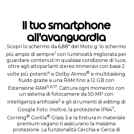
Il tuo smartphone
all'avanguardia
Scopri lo schermo da 6,88" del Moto g: lo schermo
1
più ampio di sempre
con luminosità migliorata per
guardare contenuti in qualsiasi condizione di luce,
oltre agli altoparlanti stereo immersivi con bassi 2
4
®
volte più potenti
e Dolby Atmos
e multitasking
fluido grazie a una RAM fino a 12 GB con
5
,
6
,
17
Estensione RAM
. Cattura ogni momento con
un sistema di fotocamere da 50 MP con
2
intelligenza artificiale
e gli strumenti di editing di
7
Google Foto. Inoltre, la protezione IP64
,
®
®
Corning
Gorilla
Glass 3 e la finitura in materiale
premium vegano ti assicurano la massima
protezione. La funzionalità Cerchia e Cerca di