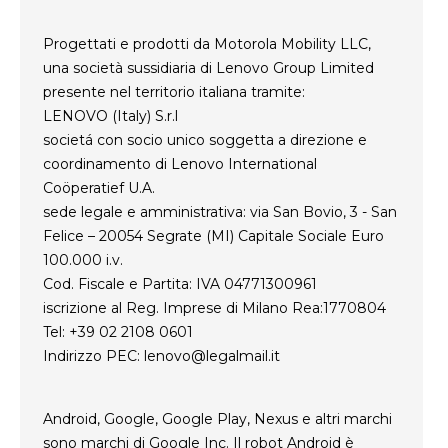
Careers
Informativa sulla privacy del prodotto
Progettati e prodotti da Motorola Mobility LLC,
una società sussidiaria di Lenovo Group Limited
presente nel territorio italiana tramite:
LENOVO (Italy) S.r.l
societá con socio unico soggetta a direzione e
coordinamento di Lenovo International
Coöperatief U.A.
sede legale e amministrativa: via San Bovio, 3 - San
Felice – 20054 Segrate (MI) Capitale Sociale Euro
100.000 i.v.
Cod. Fiscale e Partita: IVA 04771300961
iscrizione al Reg. Imprese di Milano Rea:1770804
Tel: +39 02 2108 0601
Indirizzo PEC:
lenovo@legalmail.it
Android, Google, Google Play, Nexus e altri marchi
sono marchi di Google Inc. Il robot Android è