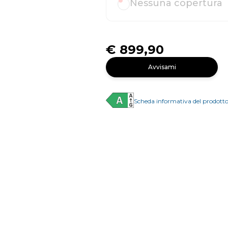
Nessuna copertura
€ 899,90
Avvisami
Scheda informativa del prodott