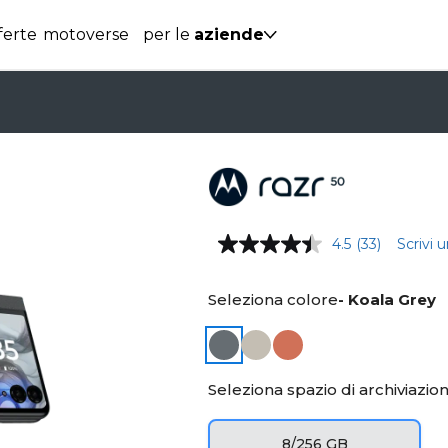
ferte
motoverse
per le
aziende
4.5
(33)
Scrivi 
Seleziona colore
- Koala Grey
Seleziona spazio di archiviazio
8/256 GB