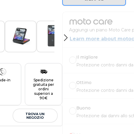
moto care
Aggiungi un piano Moto Care pe
Learn more about motoc
Il migliore
Protezione contro danni da i
ade-in
Spedizione
Ottimo
gratuita per
ordini
Protezione contro danni da i
superiori a
90€
Buono
TROVA UN
Protezione dai danni allo s
NEGOZIO