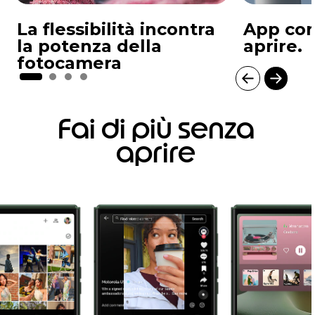
La flessibilità incontra
App com
la potenza della
aprire.
fotocamera
I
t
Fai di più senza
e
m
aprire
1
o
f
4