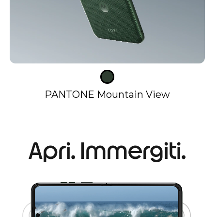
PANTONE Mountain View
Apri. Immergiti.
I
t
e
m
1