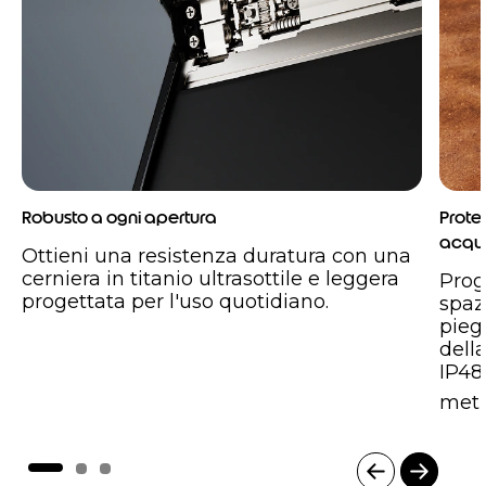
Robusto a ogni apertura
Prote
acqu
Ottieni una resistenza duratura con una
cerniera in titanio ultrasottile e leggera
Prog
progettata per l'uso quotidiano.
spaz
pieg
della
IP48 
metr