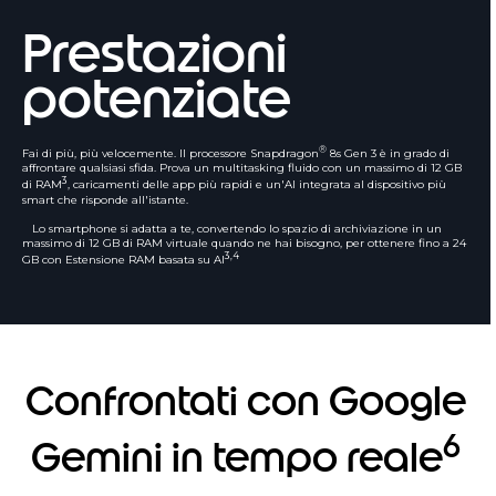
Prestazioni
potenziate
®
Fai di più, più velocemente. Il processore Snapdragon
8s Gen 3 è in grado di
affrontare qualsiasi sfida. Prova un multitasking fluido con un massimo di 12 GB
3
di RAM
, caricamenti delle app più rapidi e un'AI integrata al dispositivo più
smart che risponde all'istante.
Lo smartphone si adatta a te, convertendo lo spazio di archiviazione in un
massimo di 12 GB di RAM virtuale quando ne hai bisogno, per ottenere fino a 24
3,4
GB con Estensione RAM basata su AI
Confrontati con Google
6
Gemini in tempo reale