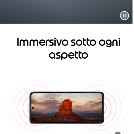
Immersivo sotto ogni
aspetto
I
t
e
m
1
o
f
1