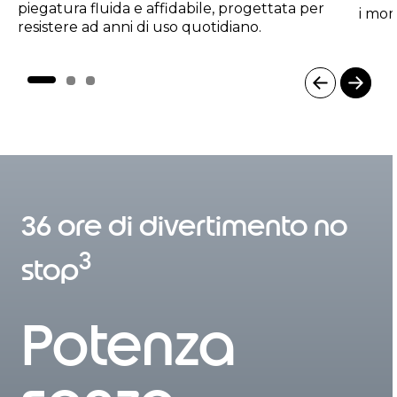
piegatura fluida e affidabile, progettata per
i mom
resistere ad anni di uso quotidiano.
I
t
e
m
1
36 ore di divertimento no
o
f
3
3
stop
Potenza