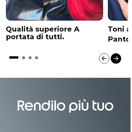
Qualità superiore A
Toni a
portata di tutti.
Panto
I
t
e
m
Rendilo più tuo
1
o
f
4