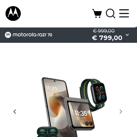
€ 999,00
€ 799,00
Display
Camera