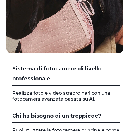
I
Sistema di fotocamere di livello
t
e
professionale
m
1
Realizza foto e video straordinari con una
o
fotocamera avanzata basata su AI.
f
1
Chi ha bisogno di un treppiede?
Puoi utilizzare la fotocamera principale come