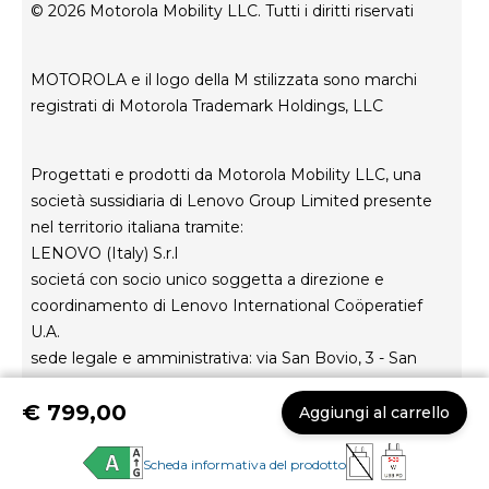
Condizioni di vendita
Stato di riparazione
© 2026 Motorola Mobility LLC. Tutti i diritti riservati
Termini di utilizzo
Rescue and Smart Assistant Tool
Privacy del sito web
MOTOROLA e il logo della M stilizzata sono marchi
Innovazione
registrati di Motorola Trademark Holdings, LLC
Careers
Informativa sulla privacy del prodotto
Progettati e prodotti da Motorola Mobility LLC, una
società sussidiaria di Lenovo Group Limited presente
nel territorio italiana tramite:
LENOVO (Italy) S.r.l
societá con socio unico soggetta a direzione e
coordinamento di Lenovo International Coöperatief
U.A.
sede legale e amministrativa: via San Bovio, 3 - San
Felice – 20054 Segrate (MI) Capitale Sociale Euro
€ 799,00
100.000 i.v.
Aggiungi al carrello
Cod. Fiscale e Partita: IVA 04771300961
iscrizione al Reg. Imprese di Milano Rea:1770804
Scheda informativa del prodotto