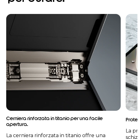
Cerniera rinforzata in titanio per una facile
Protez
apertura.
La pr
La cerniera rinforzata in titanio offre una
schiz