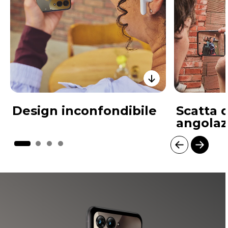
Design inconfondibile
Scatta 
angolaz
I
t
e
m
1
o
f
4