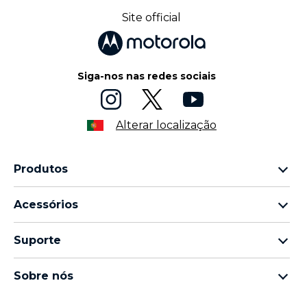
Site official
Siga-nos nas redes sociais
Alterar localização
Produtos
motorola família razr
Acessórios
motorola família edge
Auscultadores
motorola família g
Suporte
Cabos e carregadores
família moto e
As Minhas Encomendas
moto tag
Thinkphone 25 da motorola
Sobre nós
Atualizações de Software
todos os smartphones
Sobre a Motorola
Suporte