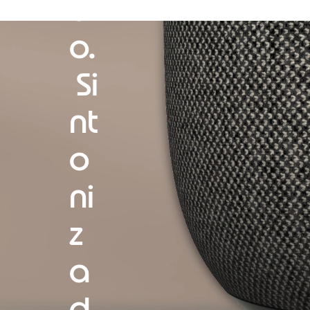
ã
o.
Si
nt
o
ni
z
a
d