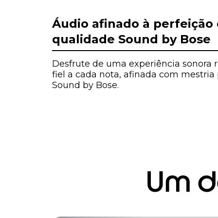
I
t
Áudio afinado à perfeição
e
qualidade Sound by Bose
m
1
o
Desfrute de uma experiência sonora ri
f
fiel a cada nota, afinada com mestria
1
Sound by Bose.
Um de