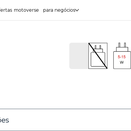
ertas
motoverse
para negócios
ões