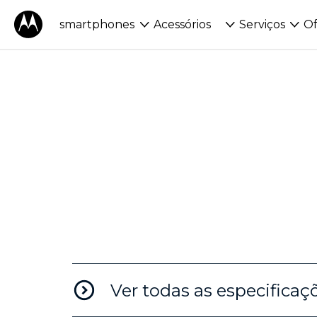
a
smartphones
Acessórios
Serviços
Of
r
a
a
t
e
n
ç
Ver todas as especificaç