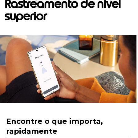
Rastreamento de nível
superior
I
t
e
m
1
o
f
1
Encontre o que importa,
rapidamente