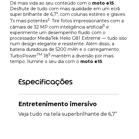
Dê mais vida ao seu conteúdo com o
moto e15
.
Desfrute de tudo com mais qualidade em um ecrã
super brilhante de 6,7", com colunas estéreo e graves
2
7x mais potentes
. Tire fotos impressionantes com a
3
câmara de 32 MP com inteligência artificial
e
experimente um desempenho fluido com o
processador MediaTek Helio G81 Extreme — tudo isso
num design elegante e resistente. Além disso, a
bateria duradoura de 5200 mAh e o carregamento
TM
5
TurboPower
18
mantêm a diversão por mais
tempo. Ilumine o seu dia com o
moto e15
.
Especificações
Entretenimento imersivo
Veja tudo na tela superbrilhante de 6,7”
1
e 90 Hz
, com som rico de alto-falantes
estéreo, oferecendo graves 7x mais
2
potentes com Bass Boost
e Dolby