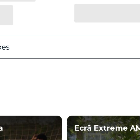
ões
a
Ecrã Extreme A