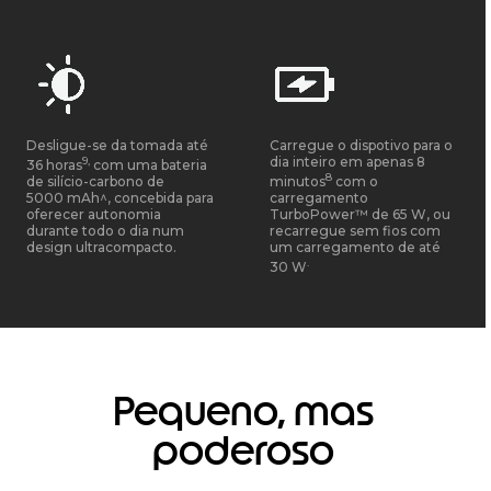
Desligue-se da tomada até
Carregue o dispotivo para o
9,
dia inteiro em apenas 8
36 horas
com uma bateria
8
de silício-carbono de
minutos
com o
5000 mAh^, concebida para
carregamento
oferecer autonomia
TurboPower™ de 65 W, ou
durante todo o dia num
recarregue sem fios com
design ultracompacto.
um carregamento de até
.
30 W
Pequeno, mas
poderoso