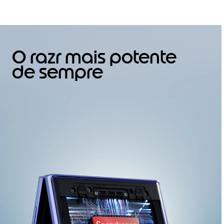
m
1
o
f
4
O razr mais potente
de sempre