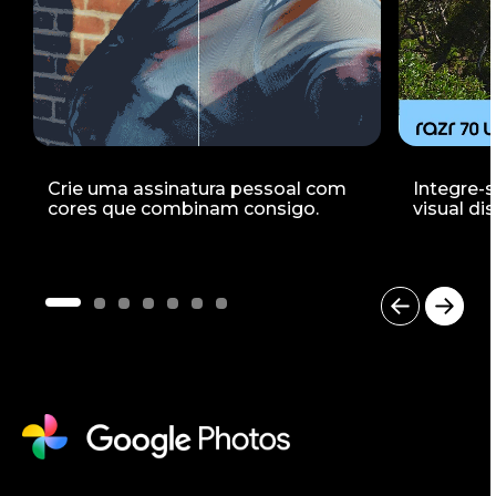
Crie uma assinatura pessoal com
Integre-
cores que combinam consigo.
visual dis
I
t
e
m
1
o
f
7