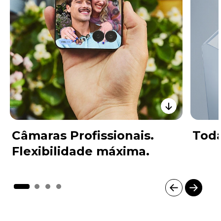
Câmaras Profissionais.
Toda
Flexibilidade máxima.
I
t
e