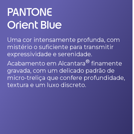
PANTONE
PANTONE
Orient Blue
Cocoa
Uma cor intensamente profunda, com
Evoca um calor natural que transmite
mistério o suficiente para transmitir
uma sensação de riqueza, equilíbrio e
expressividade e serenidade.
serenidade. Revestido com um
folheado de madeira natural com um
®
Acabamento em Alcantara
finamente
relevo delicado, apresentando uma
gravada, com um delicado padrão de
textura semelhante ao linho que
micro-treliça que confere profundidade,
confere profundidade, tactilidade e
textura e um luxo discreto.
uma sofisticação discreta.