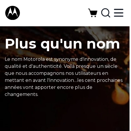
M
o
t
o
Plus qu'un nom
r
o
Le nom Motorola est synonyme d'innovation, de
qualité et d'authenticité. Voilà presque un siècle
l
que nous accompagnons nos utilisateurs en
mettant en avant l'innovation…les cent prochaines
a
années vont apporter encore plus de
A
changements.
b
o
u