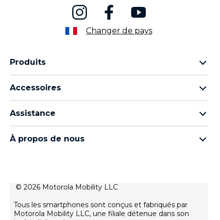
Changer de pays
Produits
Famille Motorola Razr
Accessoires
Famille Motorola Edge
Écouteurs
Famille Moto g
Assistance
Câbles et chargeurs
Famille Moto E
Mes commandes
moto tag
Thinkphone by motorola
À propos de nous
Mises à jour logicielles
Tous les téléphones
À propos de Motorola
Support
À propos de Lenovo
Contactez-nous
Conditions de vente
© 2026 Motorola Mobility LLC
Suivre votre réparation
Conditions d'utilisation
Rescue and Smart Assistant Tool
Tous les smartphones sont conçus et fabriqués par
Politique de confidentialité
Motorola Mobility LLC, une filiale détenue dans son