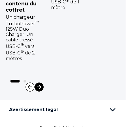
®
USB-C
de 1
contenu du
mètre
coffret
Un chargeur
™
TurboPower
125W Duo
Charger, Un
câble tressé
®
USB-C
vers
®
USB-C
de 2
mètres
I
t
e
Avertissement légal
m
1
o
f