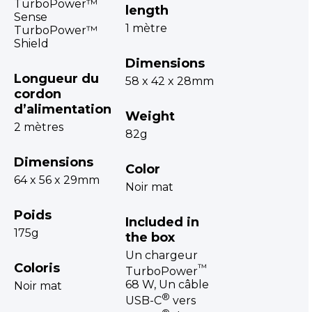
TurboPower™
length
Sense
1 mètre
TurboPower™
Shield
Dimensions
Longueur du
58 x 42 x 28mm
cordon
d’alimentation
Weight
2 mètres
82g
Dimensions
Color
64 x 56 x 29mm
Noir mat
Poids
Included in
175g
the box
Un chargeur
Coloris
™
TurboPower
68 W, Un câble
Noir mat
®
USB-C
vers