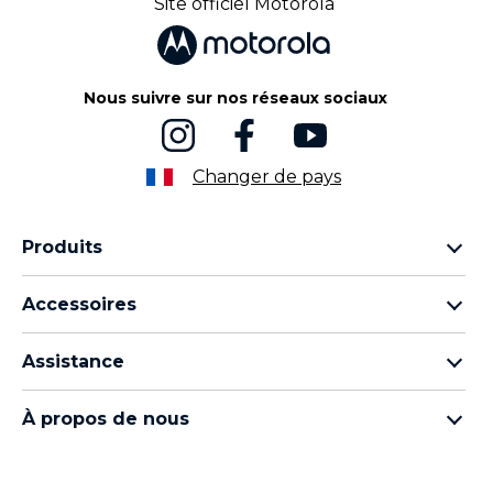
Site officiel Motorola
2
Nous suivre sur nos réseaux sociaux
Changer de pays
Produits
Famille Motorola Razr
Accessoires
Famille Motorola Edge
Écouteurs
Famille Moto g
Assistance
Câbles et chargeurs
Famille Moto E
Mes commandes
moto tag
Thinkphone by motorola
À propos de nous
Mises à jour logicielles
Tous les téléphones
À propos de Motorola
Support