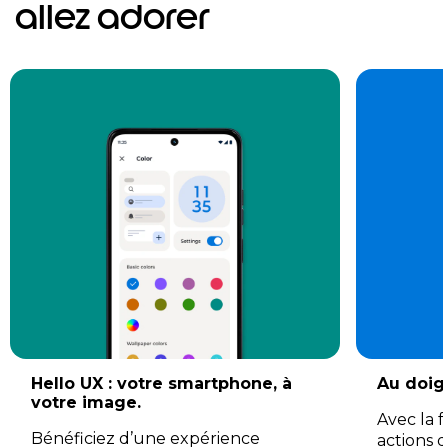
allez adorer
Hello UX : votre smartphone, à
Au doigt
votre image.
Avec la f
Bénéficiez d’une expérience
actions 