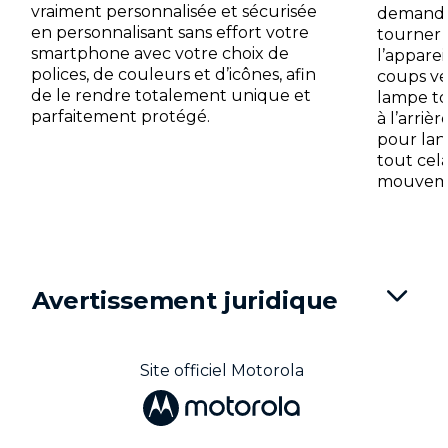
vraiment personnalisée et sécurisée
demanden
en personnalisant sans effort votre
tourner 
smartphone avec votre choix de
l’appare
polices, de couleurs et d’icônes, afin
coups ve
de le rendre totalement unique et
lampe to
parfaitement protégé.
à l’arri
pour lanc
tout cela
mouvemen
I
t
e
m
Avertissement juridique
1
o
f
3
Site officiel Motorola