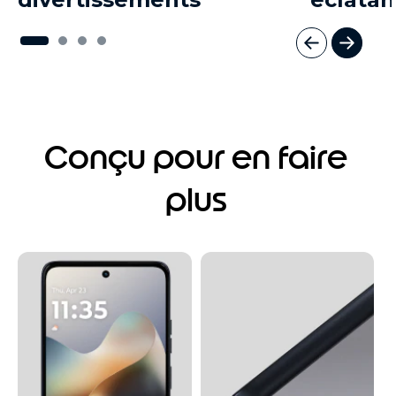
I
t
e
m
1
Conçu pour en faire
o
f
4
plus