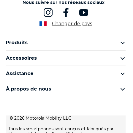
Nous suivre sur nos réseaux sociaux
Changer de pays
Produits
Famille Motorola Razr
Accessoires
Famille Motorola Edge
Écouteurs
Famille Moto g
Assistance
Câbles et chargeurs
Famille Moto E
Mes commandes
moto tag
Thinkphone by motorola
À propos de nous
Mises à jour logicielles
Tous les téléphones
À propos de Motorola
Support
À propos de Lenovo
Contactez-nous
Conditions de vente
© 2026 Motorola Mobility LLC
Suivre votre réparation
Conditions d'utilisation
Rescue and Smart Assistant Tool
Tous les smartphones sont conçus et fabriqués par