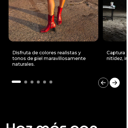
Disfruta de colores realistas y
Captura c
tonos de piel maravillosamente
nitidez, 
naturales.
I
t
e
m
1
o
f