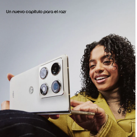
m
1
Un nuevo capítulo para el razr
o
f
4