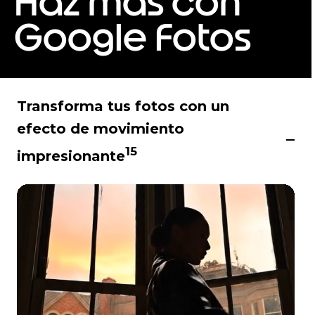
Haz más con
6
Google Fotos
Transforma tus fotos con un
efecto de movimiento
15
impresionante