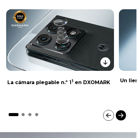
Un lie
1
La cámara plegable n.º 1
en DXOMARK
I
t
e